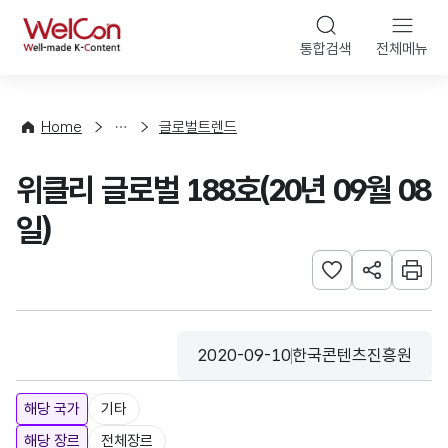
본문 바로가기
WelCon
통합검색
전체메뉴
해
외
동
향
Home
글로벌트렌드
·
통
위클리 글로벌 188호(20년 09월 08
계
일)
관심사 등록하기
URL 공유하
인쇄
2020-09-10
한국콘텐츠진흥원
등록일
수집기관
해당 국가
기타
해당 장르
전체장르