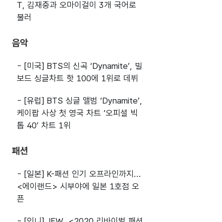
T, 김재중과 오마이걸이 3개 국어로
불러
음악
- [미국] BTS의 신곡 ‘Dynamite’, 빌
보드 싱글차트 핫 100에 1위로 데뷔
- [유럽] BTS 싱글 앨범 ‘Dynamite’,
케이팝 사상 첫 영국 차트 ‘오피셜 빅
톱 40’ 차트 1위
패션
- [일본] K-패션 인기 오프라인까지...
<에이랜드> 시부야에 일본 1호점 오
픈
- [인니] JFW, <2020 리바이벌 패션