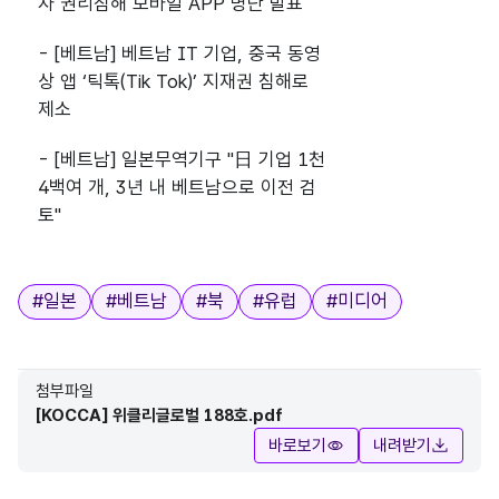
자 권리침해 모바일 APP 명단 발표
- [베트남] 베트남 IT 기업, 중국 동영
상 앱 ‘틱톡(Tik Tok)’ 지재권 침해로
제소
- [베트남] 일본무역기구 "日 기업 1천
4백여 개, 3년 내 베트남으로 이전 검
토"
태그
#
일본
#
베트남
#
북
#
유럽
#
미디어
첨부파일
[KOCCA] 위클리글로벌 188호.pdf
바로보기
내려받기