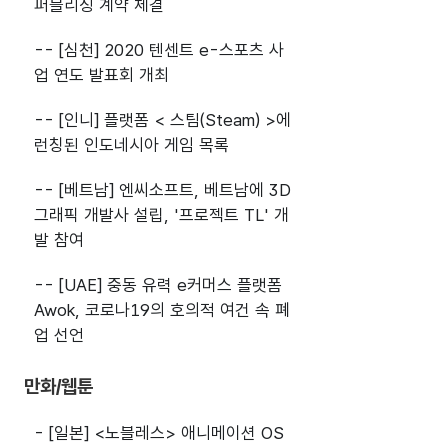
퍼블리싱 계약 체결
-- [심천] 2020 텐센트 e-스포츠 사
업 연도 발표회 개최
-- [인니] 플랫폼 < 스팀(Steam) >에
런칭된 인도네시아 게임 목록
-- [베트남] 엔씨소프트, 베트남에 3D
그래픽 개발사 설립, '프로젝트 TL' 개
발 참여
-- [UAE] 중동 유력 e커머스 플랫폼
Awok, 코로나19의 호의적 여건 속 폐
업 선언
만화/웹툰
- [일본] <노블레스> 애니메이션 OS