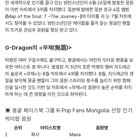
전 세계적으로 인기를 끌고 있는 방탄소년단이 6월 26일에 발표한 음원
이 이번 차트에서 3위를 차지했다. 일본에 발매한 일본 정규 4집 앨범 
《Map of the Soul: 7 ~The Journey~》의 타이틀 곡 는 7월 차트에
서도 찾아볼 수 있었다. 방탄소년단은 케이팝을 즐겨 듣는 몽골인 팬들
의 뜨거운 관심과 응원을 항상 받고 있다.

G-Dragon의 <무제(無題)>
빅뱅은 여러 구설수에도 불구하고, 몽골에서는 여전히 두터운 팬층을 보
유한 아티스트 중 하나다. 발표된 지 3년이 흐른 빅뱅의 멤버 지드래곤
의 솔로곡 <무제>는 8월 차트에서 4위를 차지했다. 8월, 지드래곤의 생
일을 맞이해 몽골 팬들이 그의 음원 스트리밍 횟수를 늘리기 위한 캠페
인을 실시한 것도 이번 달 차트에서 <무제>의 음원이 높은 순위를 차지
하게 하는 데 큰 영향을 미친 것으로 파악된다.

▣ 몽골 페이스북 그룹 K-Pop Fans Mongolia 선정 인기
케이팝 음원
순위
아티스트명
음원명
1
화사
Maria