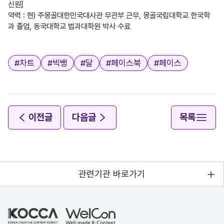
신원]

약력 : 현) 주몽골대한민국대사관 무관부 근무, 몽골국립대학교 한국학
과 졸업, 동국대학교 법과대학원 박사 수료

태그
#
차트
#
빅뱅
#
달
#
페이스북
#
페이스
이전글
다음글
목록
관련기관 바로가기