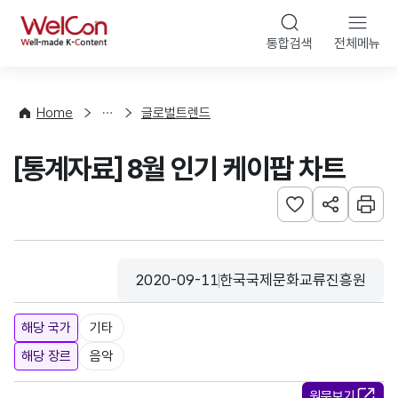
본문 바로가기
WelCon
통합검색
전체메뉴
해
외
동
향
Home
글로벌트렌드
·
통
[통계자료] 8월 인기 케이팝 차트
계
관심사 등록하기
URL 공유하
인쇄
2020-09-11
한국국제문화교류진흥원
등록일
수집기관
해당 국가
기타
해당 장르
음악
원문보기