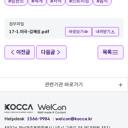
#
심판소
#
체계
#
저작
#
스트리밍
#
음악
첨부파일
17-1.미국-김혜성.pdf
바로보기
내려받기
이전글
다음글
목록
관련기관 바로가기
Helpdesk
1566-9984
welcon@kocca.kr
58326 전남광주통합특별시 나주시 교육길 35 (빛가람동 351)