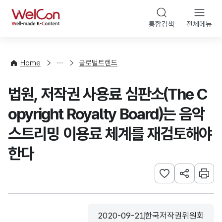
본문 바로가기
WelCon
통합검색
전체메뉴
해
외
동
향
Home
글로벌트렌드
·
통
법원, 저작권 사용료 심판소(The C
계
opyright Royalty Board)는 음악
스트리밍 이용료 체계를 재검토해야
한다
관심사 등록하기
URL 공유하
인쇄
2020-09-21
한국저작권위원회
등록일
수집기관