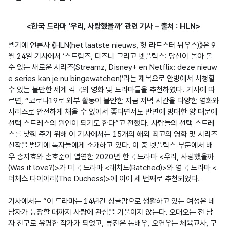
<한국 드라마 ‘우리, 사랑했을까’ 관련 기사 – 출처 : HLN>
벨기에 언론사 《HLN(het laatste nieuws, 헛 라트스터 뉘우스)》은 9
월 24일 기사에서 ‘스트림즈, 디즈니 그리고 넷플릭스: 당신이 몰아 볼 
수 있는 새로운 시리즈(Streamz, Disney+ en Netflix: deze nieuw
e series kan je nu bingewatchen)’라는 제목으로 안방에서 시청할 
수 있는 볼만한 세계 각국의 영화 및 드라마들을 추천하였다. 기사에 따
르면, “코로나19로 외부 활동이 불안한 지금 저녁 시간을 다양한 영화와 
시리즈로 안전하게 채울 수 있어서 좋다면서도 반면에 방대한 양 때문에 
선택 스트레스의 원인이 되기도 한다”고 전했다. 사람들의 선택 스트레
스를 낮춰 주기 위해 이 기사에서는 15개의 해외 최고의 영화 및 시리즈 
신작을 벨기에 독자들에게 소개하고 있다. 이 중 넷플릭스 부문에서 배
우 송지효와 손호준이 열연한 2020년 한국 드라마 <우리, 사랑했을까
(Was it love?)>가 미국 드라마 <래치드(Ratched)>와 영국 드라마 <
더체스 다이어리(The Duchess)>에 이어 세 번째로 추천되었다.

기사에서는 “이 드라마는 14년간 싱글맘으로 생활하고 있는 여성은 네 
남자가 등장할 때까지 사랑에 관심을 기울이지 않는다. 오대오는 전 남
자 친구로 유명한 작가가 되었고, 류진은 톱배우, 오연우는 체육교사, 구