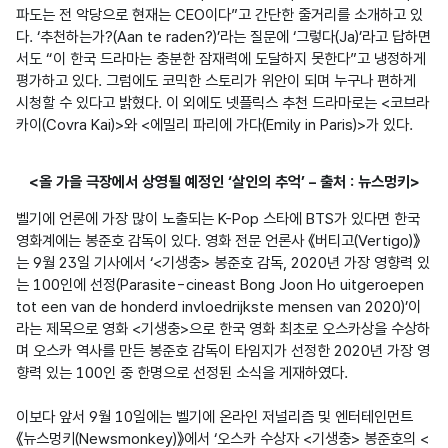
파도는 전 악당으로 현재는 CEO이다”고 간단한 줄거리를 소개하고 있
다. ‘추천하는가?(Aan te raden?)’라는 질문에 ‘그렇다(Ja)’라고 답하면
서도 “이 한국 드라마는 충분한 잠재력에 도달하지 못한다”고 냉정하게 
평가하고 있다. 그럼에도 코믹한 스토리가 위안이 되며 누구나 편하게 
시청할 수 있다고 밝혔다. 이 외에도 넷플릭스 추천 드라마로는 <코브라 
카이(Covra Kai)>와 <에밀리 파리에 가다(Emily in Paris)>가 있다.
<올 가을 극장에서 상영될 예정인 ‘살인의 추억’ – 출처 : 뉴스멍키>
벨기에 언론에 가장 많이 노출되는 K-Pop 스타에 BTS가 있다면 한국 
영화계에는 봉준호 감독이 있다. 영화 전문 언론사 《버티고(Vertigo)》
는 9월 23일 기사에서 ‘<기생충> 봉준호 감독, 2020년 가장 영향력 있
는 100인에 선정(Parasite-cineast Bong Joon Ho uitgeroepen 
tot een van de honderd invloedrijkste mensen van 2020)’이
라는 제목으로 영화 <기생충>으로 한국 영화 최초로 오스카상을 수상하
며 오스카 역사를 만든 봉준호 감독이 타임지가 선정한 2020년 가장 영
향력 있는 100인 중 한명으로 선정된 소식을 게재하였다.

이보다 앞서 9월 10일에는 벨기에 온라인 저널리즘 및 엔터테인먼트 
《뉴스멍키(Newsmonkey)》에서 ‘오스카 수상자 <기생충> 봉준호의 <