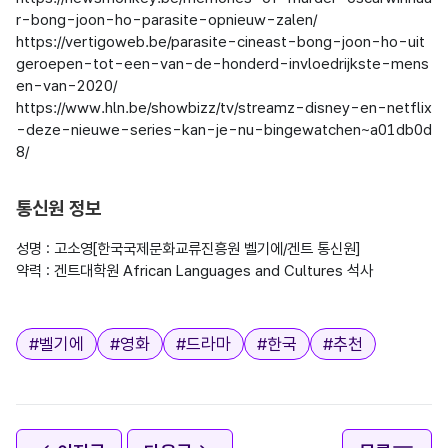
r-bong-joon-ho-parasite-opnieuw-zalen/

https://vertigoweb.be/parasite-cineast-bong-joon-ho-uit
geroepen-tot-een-van-de-honderd-invloedrijkste-mens
en-van-2020/

https://www.hln.be/showbizz/tv/streamz-disney-en-netflix
-deze-nieuwe-series-kan-je-nu-bingewatchen~a01db0d
8/

통신원 정보
성명 : 고소영[한국국제문화교류진흥원 벨기에/겐트 통신원]

약력 : 겐트대학원 African Languages and Cultures 석사

태그
#
벨기에
#
영화
#
드라마
#
한국
#
추천