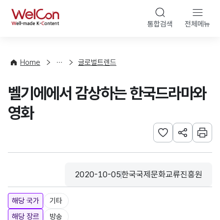
본문 바로가기
WelCon
통합검색
전체메뉴
해
외
동
향
Home
글로벌트렌드
·
통
벨기에에서 감상하는 한국드라마와
계
영화
관심사 등록하기
URL 공유하
인쇄
2020-10-05
한국국제문화교류진흥원
등록일
수집기관
해당 국가
기타
해당 장르
방송