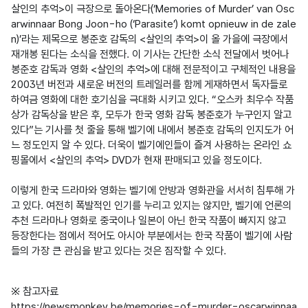
살인의 추억>이 극장으로 돌아온다(‘Memories of Murder’ van Osc
arwinnaar Bong Joon-ho (‘Parasite’) komt opnieuw in de zale
n)’라는 제목으로 봉준호 감독의 <살인의 추억>이 올 가을에 극장에서 
재개봉 된다는 소식을 전했다. 이 기사는 간단한 소식 전달에서 벗어나 
봉준호 감독과 영화 <살인의 추억>에 대해 전문적이고 구체적인 내용을 
2003년 버전과 새로운 버전의 트레일러를 함께 게재하면서 독자들로 
하여금 영화에 대한 호기심을 극대화 시키고 있다. “오스카 최우수 작품
상가 감독상을 받은 후, 모두가 한국 영화 감독 봉준호가 누구인지 알고 
있다”는 기사를 첫 줄을 통해 벨기에 내에서 봉준호 감독의 인지도가 어
느 정도인지 알 수 있다. 더욱이 벨기에인들이 즐겨 사용하는 온라인 쇼
핑몰에서 <살인의 추억> DVD가 현재 판매되고 있을 정도이다.

이렇게 한국 드라마와 영화는 벨기에 안방과 영화관을 서서히 침투해 가
고 있다. 여전히 폭발적인 인기를 누리고 있지는 않지만, 벨기에 언론의 
추천 드라마나 영화로 중국이나 일본이 아닌 한국 작품이 빠지지 않고 
등장한다는 점에서 적어도 아시아 부분에서는 한국 작품이 벨기에 사람
들의 가장 큰 관심을 받고 있다는 것은 짐작할 수 있다.
※ 참고자료

https://newsmonkey.be/memories-of-murder-oscarwinnaa