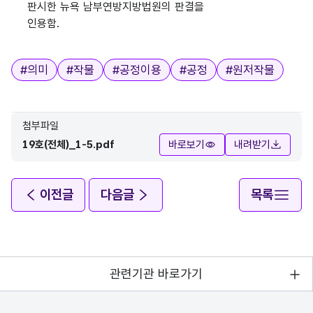
판시한 뉴욕 남부연방지방법원의 판결을
인용함.
태그
#
의미
#
작물
#
공정이용
#
공정
#
원저작물
첨부파일
19호(전체)_1-5.pdf
바로보기
내려받기
이전글
다음글
목록
관련기관 바로가기