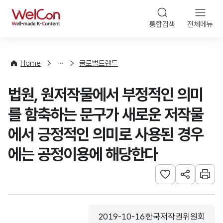
본문 바로가기
WelCon
통합검색
전체메뉴
해
외
동
향
Home
글로벌트렌드
·
통
법원, 원저작물에서 부정적인 의미
계
를 함축하는 문구가 새로운 저작물
에서 긍정적인 의미로 사용된 경우
에는 공정이용에 해당한다
관심사 등록하기
URL 공유하
인쇄
2019-10-16
한국저작권위원회
등록일
수집기관