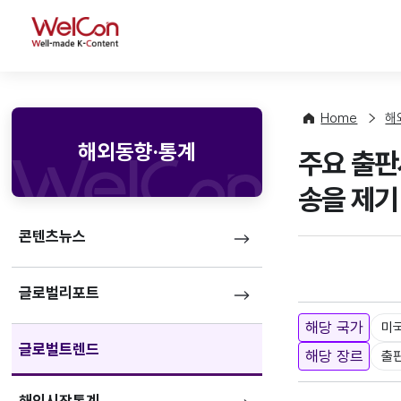
WelCon
Home
해
해외동향·통계
주요 출판
송을 제기
콘텐츠뉴스
글로벌리포트
해당 국가
미
글로벌트렌드
해당 장르
출