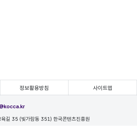
정보활용방침
사이트맵
@kocca.kr
육길 35 (빛가람동 351) 한국콘텐츠진흥원
, 이를 위반시 정보통신법에 의해 처벌됨을 유념하시기 바랍니다.