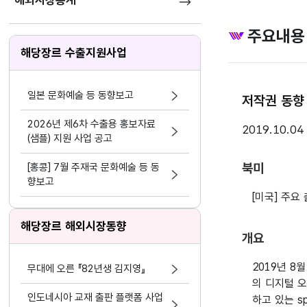
해외시장통계
주요내용
해당장르 수출지원사업
일본 문화예술 등 동향보고
저작권 동향 
2026년 제6차 수출용 홍보자료
2019.10.04
(샘플) 지원 사업 공고
북미
[홍콩] 7월 주재국 문화예술 등 동
향보고
[미국] 주요
해당장르 해외시장동향
개요
2019년 8
무대에 오른 『82년생 김지영』
의 디지털 오
인도네시아 교재 출판 플랫폼 사업
하고 있는 s