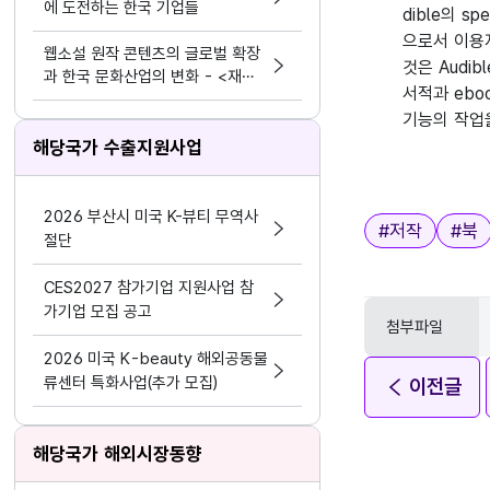
에 도전하는 한국 기업들
dible의 
으로서 이용
웹소설 원작 콘텐츠의 글로벌 확장
것은 Aud
과 한국 문화산업의 변화 - <재혼
서적과 eb
황후> 실사화 드라마
기능의 작업
해당국가 수출지원사업
2026 부산시 미국 K-뷰티 무역사
태그
#
저작
#
북
절단
CES2027 참가기업 지원사업 참
가기업 모집 공고
첨부파일
2026 미국 K-beauty 해외공동물
류센터 특화사업(추가 모집)
이전글
해당국가 해외시장동향