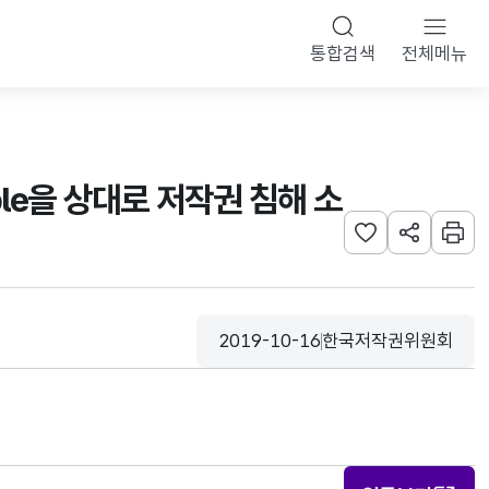
통합검색
전체메뉴
le을 상대로 저작권 침해 소
관심사 등록하기
URL 공유하
인쇄
2019-10-16
한국저작권위원회
등록일
수집기관