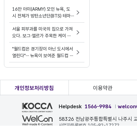
16만 아미(ARMY) 모인 뉴욕, 도
시 전체가 방탄소년단(BTS) 테마
파크가 됐다.
서울 피부과를 미국의 집으로 가져
오다. 보그·엘르가 주목한 케이 뷰
티 디바이스 혁명
"월드컵은 경기장이 아닌 도시에서
열린다"… 뉴욕이 보여준 월드컵 문
화정책
개인정보처리방침
이용약관
Helpdesk
1566-9984
welcon
58326 전남광주통합특별시 나주시 교
사업자등록번호 105-82-17272
본 페이지에 게시된 이메일 주소가 자동 수집되는 것을 거부하며