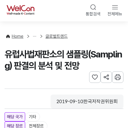
본문 바로가기
WelCon
통합검색
전체메뉴
해
외
동
향
Home
글로벌트렌드
·
통
유럽사법재판소의 샘플링(Samplin
계
g) 판결의 분석 및 전망
관심사 등록하기
URL 공유하
인쇄
2019-09-10
한국저작권위원회
등록일
수집기관
해당 국가
기타
해당 장르
전체장르