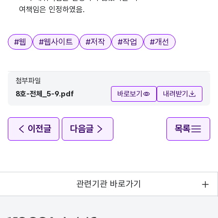
여책임은 인정하였음.
태그
#
웹
#
웹사이트
#
저작
#
작업
#
개선
첨부파일
8호-전체_5-9.pdf
바로보기
내려받기
이전글
다음글
목록
관련기관 바로가기