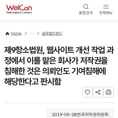
본문 바로가기
WelCon
통합검색
전체메뉴
해
외
동
향
Home
글로벌트렌드
·
통
제9항소법원, 웹사이트 개선 작업 과
계
정에서 이를 맡은 회사가 저작권을
침해한 것은 의뢰인도 기여침해에
해당한다고 판시함
관심사 등록하기
URL 공유하
인쇄
2019-05-28
한국저작권위원회
등록일
수집기관