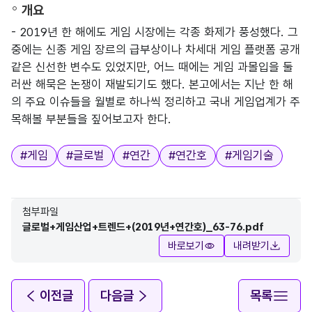
개요
- 2019년 한 해에도 게임 시장에는 각종 화제가 풍성했다. 그
중에는 신종 게임 장르의 급부상이나 차세대 게임 플랫폼 공개
같은 신선한 변수도 있었지만, 어느 때에는 게임 과몰입을 둘
러싼 해묵은 논쟁이 재발되기도 했다. 본고에서는 지난 한 해
의 주요 이슈들을 월별로 하나씩 정리하고 국내 게임업계가 주
목해볼 부분들을 짚어보고자 한다.
태그
#
게임
#
글로벌
#
연간
#
연간호
#
게임기술
첨부파일
글로벌+게임산업+트렌드+(2019년+연간호)_63-76.pdf
바로보기
내려받기
이전글
다음글
목록