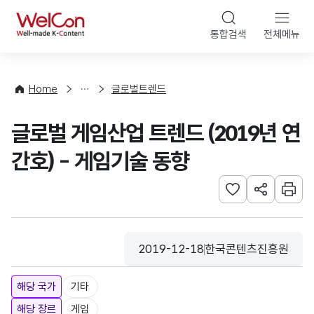
본문 바로가기
WelCon
통합검색
전체메뉴
해
외
동
향
Home
글로벌트렌드
·
통
글로벌 게임산업 트렌드 (2019년 연
계
간호) - 게임기술 동향
관심사 등록하기
URL 공유하
인쇄
2019-12-18
한국콘텐츠진흥원
등록일
수집기관
해당 국가
기타
해당 장르
게임