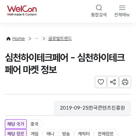
본문 바로가기
WelCon
통합검색
전체메뉴
해
외
동
향
Home
글로벌트렌드
·
통
심천하이테크페어 - 심천하이테크
계
페어 마켓 정보
관심사 등록하기
URL 공유하
인쇄
2019-09-25
한국콘텐츠진흥원
등록일
수집기관
해당 국가
중국
해당 장르
게임
애니
방송
캐릭터
전체장르