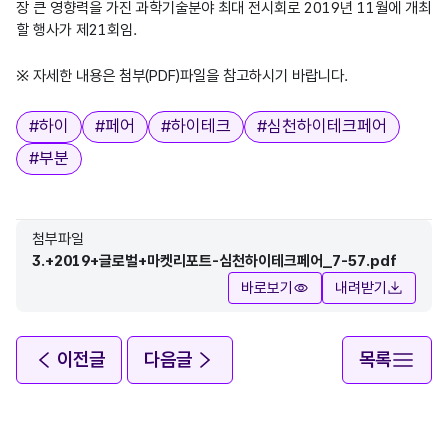
장 큰 영향력을 가진 과학기술분야 최대 전시회로 2019년 11월에 개최
할 행사가 제21회임.
※ 자세한 내용은 첨부(PDF)파일을 참고하시기 바랍니다.
태그
#
하이
#
페어
#
하이테크
#
심천하이테크페어
#
부분
첨부파일
3.+2019+글로벌+마켓리포트-심천하이테크페어_7-57.pdf
바로보기
내려받기
이전글
다음글
목록