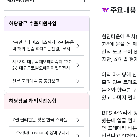
해외시장통계
주요내용
해당장르 수출지원사업
한인타운에 위치한
“공연부터 비즈니스까지, K-대중음
7년에 문을 연 
악 해외 진출 확대” 콘진원, ‘코리
간의 노고 끝에 
아 스포트라이트 @인도네시아’ 개
지만, 4월 말 
최
제23회 대구국제오페라축제 “20
26 대구글로벌오페라마켓” 전시부
아직 마케팅에 신
스 및 레퍼토리피칭 참가 예술단체
모집 공고
일본 문화예술 등 동향보고
모여 있는 로데오
들어와 향수를 구
았고 나머지 멤버
해당장르 해외시장동향
BTS 라뜰리에 
7월 필리핀을 찾은 한국 스타들
했는데 일곱 멤버
인 프레데릭 버튼(
토스카나(Toscana) 장바구니에
만났다고 전해진다