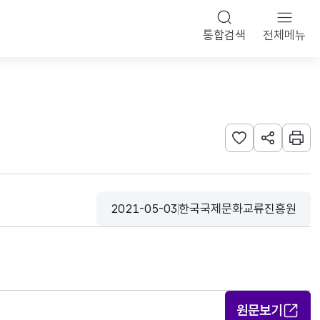
통합검색
전체메뉴
관심사 등록하기
URL 공유하
인쇄
2021-05-03
한국국제문화교류진흥원
등록일
수집기관
원문보기