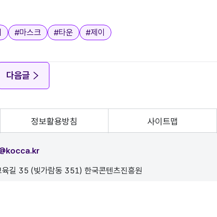
이
#
마스크
#
타운
#
제이
다음글
정보활용방침
사이트맵
@kocca.kr
육길 35 (빛가람동 351) 한국콘텐츠진흥원
, 이를 위반시 정보통신법에 의해 처벌됨을 유념하시기 바랍니다.
D.