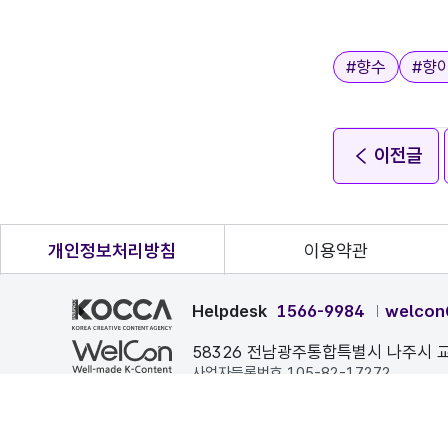
태그
#
향수
#
향
이전글
개인정보처리방침
이용약관
Helpdesk
1566-9984
welcon
58326 전남광주통합특별시 나주시 교
사업자등록번호 105-82-17272
본 페이지에 게시된 이메일 주소가 자동 수집되는 것을 거부하며
COPYRIGHT ⓒ 한국콘텐츠진흥원. ALL RIGHTS RESERVE