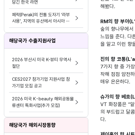
담긴 한국 라면
해봤다.

페락(Perak)의 전통 도자기 ‘라부
사용’, 지역의 유산에서 아시아 문
RM의 향 부아(L'a
화 교류의 가능성으로
숲의 향나무에서 
느낌을 준다. 다
해당국가 수출지원사업
을 알고 이런 향
진의 향 코통(L'at
2026 부산시 미국 K-뷰티 무역사
절단
7가지 향 중 가
작해 점점 얌전하
CES2027 참가기업 지원사업 참
매우 은은하다.

가기업 모집 공고
슈가의 향 베흐(L'a
2026 미국 K-beauty 해외공동물
VT 화장품은 “
류센터 특화사업(추가 모집)
의 부드럽고 달콤
다.

해당국가 해외시장동향
제이홉의 향 시트러스(