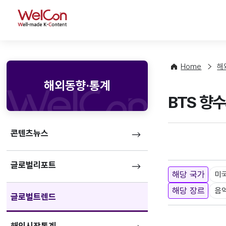
WelCon
Home
해
해외동향·통계
BTS 향
콘텐츠뉴스
글로벌리포트
해당 국가
미
해당 장르
음
글로벌트렌드