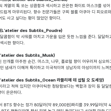
 계열의 톡 쏘는 상큼함과 섹시하고 은은한 화이트 머스크를 섞어 
드럽게 마무리된다. 향수 전문가들은 구찌 블룸 아쿠아 디 피오르와
어도 사고 싶다는 평이 많았던 향이다.

atelier des Subtils_Poudre)
달콤함이 막 샤워를 마치고 가운을 입은 듯한 느낌을 준다. 달달하고
섹시한 향이다.

telier des Subtils_Musk)
진 안개를 마주한 순간. 머스크, 나무, 플로럴 향이 어우러져 심오
민 냄새가 더해져 특이하고 이국적이며 상남자의 야성미까지 느껴진다
atelier des Subtils_Ocean 라뜰리에 데 섭틸 오 도세앙)
라고 적혀 있지만 아쿠아틱한 청량함보다는 백합과 장미 등 달달한 
이 은은하다.

BTS 향수는 정가 80달러(약 89,000원)짜리를 39.99달러(약