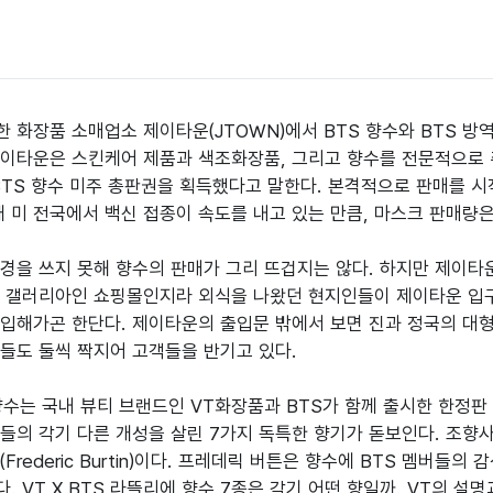
 화장품 소매업소 제이타운(JTOWN)에서 BTS 향수와 BTS 방역
제이타운은 스킨케어 제품과 색조화장품, 그리고 향수를 전문적으로 
BTS 향수 미주 총판권을 획득했다고 말한다. 본격적으로 판매를 시작
현재 미 전국에서 백신 접종이 속도를 내고 있는 만큼, 마스크 판매량은
경을 쓰지 못해 향수의 판매가 그리 뜨겁지는 않다. 하지만 제이타
 갤러리아인 쇼핑몰인지라 외식을 나왔던 현지인들이 제이타운 입구에
입해가곤 한단다. 제이타운의 출입문 밖에서 보면 진과 정국의 대형
들도 둘씩 짝지어 고객들을 반기고 있다.

향수는 국내 뷰티 브랜드인 VT화장품과 BTS가 함께 출시한 한정판
들의 각기 다른 개성을 살린 7가지 독특한 향기가 돋보인다. 조
Frederic Burtin)이다. 프레데릭 버튼은 향수에 BTS 멤버들
. VT X BTS 라뜰리에 향수 7종은 각기 어떤 향일까. VT의 