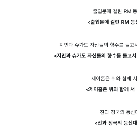
<출입문에 걸린 RM 등
<지민과 슈가도 자신들의 향수를 들고서
<제이홉은 뷔와 함께 서
<진과 정국의 등신대