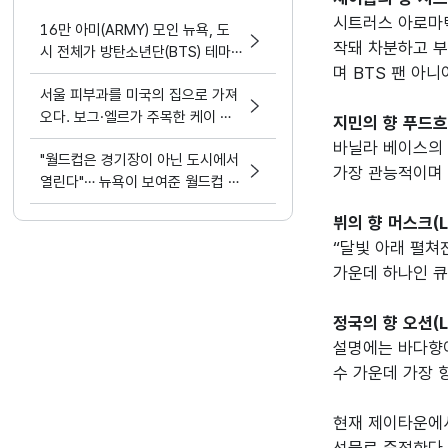
시트러스 아로마틱
16만 아미(ARMY) 모인 뉴욕, 도
작돼 차분하고 부
시 전체가 방탄소년단(BTS) 테마
며 BTS 팬 아니
파크가 됐다.
서울 피부과를 미국의 집으로 가져
오다. 보그·엘르가 주목한 케이 뷰
지민의 향 푸드흐(L'
티 디바이스 혁명
바닐라 베이스의 
"월드컵은 경기장이 아닌 도시에서
가장 관능적이며 
열린다"… 뉴욕이 보여준 월드컵 문
화정책
뷔의 향 머스크(L'a
“달빛 아래 펼쳐
가운데 하나인 큐
정국의 향 오션(L'
설명에는 바다향이
수 가운데 가장 향
현재 제이타운에서 