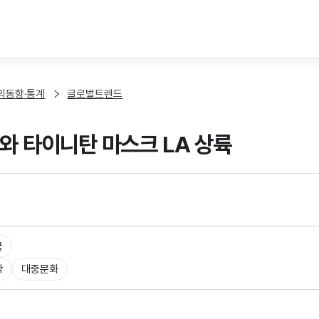
본문 바로가기
외동향·통계
글로벌트렌드
수와 타이니탄 마스크 LA 상륙
국
악
대중문화