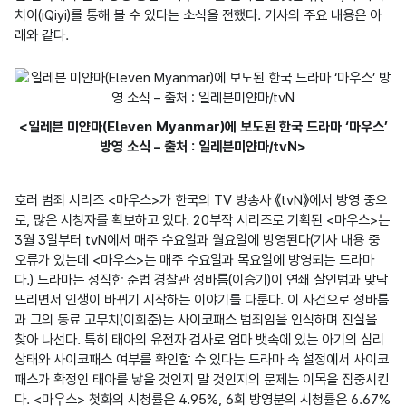
치이(iQiyi)를 통해 볼 수 있다는 소식을 전했다. 기사의 주요 내용은 아
래와 같다.
<일레븐 미얀마(Eleven Myanmar)에 보도된 한국 드라마 ‘마우스’
방영 소식 – 출처 : 일레븐미얀마/tvN>
호러 범죄 시리즈 <마우스>가 한국의 TV 방송사 《tvN》에서 방영 중으
로, 많은 시청자를 확보하고 있다. 20부작 시리즈로 기획된 <마우스>는 
3월 3일부터 tvN에서 매주 수요일과 월요일에 방영된다(기사 내용 중 
오류가 있는데 <마우스>는 매주 수요일과 목요일에 방영되는 드라마
다.) 드라마는 정직한 준법 경찰관 정바름(이승기)이 연쇄 살인범과 맞닥
뜨리면서 인생이 바뀌기 시작하는 이야기를 다룬다. 이 사건으로 정바름
과 그의 동료 고무치(이희준)는 사이코패스 범죄임을 인식하며 진실을 
찾아 나선다. 특히 태아의 유전자 검사로 엄마 뱃속에 있는 아기의 심리
상태와 사이코패스 여부를 확인할 수 있다는 드라마 속 설정에서 사이코
패스가 확정인 태아를 낳을 것인지 말 것인지의 문제는 이목을 집중시킨
다. <마우스> 첫화의 시청률은 4.95%, 6회 방영분의 시청률은 6.67%