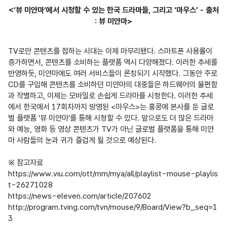
<‘뷰 미얀마’에서 시청할 수 있는 한국 드라마들, 그리고 ‘마우스’ - 출처
: 뷰 미얀마>
TV로만 콘텐츠를 접하는 시대는 이제 마무리됐다. 스마트폰 사용률이 
증가하면서, 콘텐츠를 소비하는 플랫폼 역시 다양해졌다. 이러한 추세를 
반영하듯, 미얀마에도 여러 서비스들이 론칭되기 시작했다. 그동안 주로 
CD를 구입해 콘텐츠를 소비하던 미얀마의 대중들은 하드웨어의 불편함
과 작별하고, 이제는 모바일로 손쉽게 드라마를 시청한다. 이러한 추세
에서 한국에서 17회차까지 방영된 <마우스>는 홍콩에 본사를 둔 글로
벌 플랫폼 ‘뷰 미얀마’를 통해 시청할 수 있다. 앞으로도 더 많은 드라마
와 예능, 영화 등 영상 콘텐츠가 TV가 아닌 글로벌 플랫폼을 통해 미얀
마 사람들의 눈과 귀가 즐겁게 될 것으로 예상된다.

※ 참고자료

https://www.viu.com/ott/mm/mya/all/playlist-mouse-playlis
t-26271028

https://news-eleven.com/article/207602

http://program.tving.com/tvn/mouse/9/Board/View?b_seq=1
3