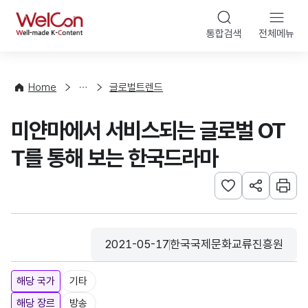
본문 바로가기
WelCon
통합검색
전체메뉴
해
외
동
향
Home
글로벌트렌드
·
통
미얀마에서 서비스되는 글로벌 OT
계
T를 통해 보는 한국드라마
관심사 등록하기
URL 공유하
인쇄
2021-05-17
한국국제문화교류진흥원
등록일
수집기관
해당 국가
기타
해당 장르
방송