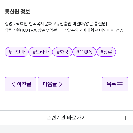
통신원 정보
성명 : 곽희민[한국국제문화교류진흥원 미얀마/양곤 통신원]

약력 : 현) KOTRA 양곤무역관 근무 양곤외국어대학교 미얀마어 전공

태그
#
미얀마
#
드라마
#
한국
#
플랫폼
#
장르
이전글
다음글
목록
관련기관 바로가기