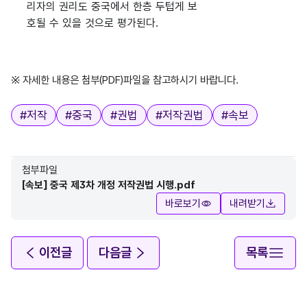
리자의 권리도 중국에서 한층 두텁게 보
호될 수 있을 것으로 평가된다.
※ 자세한 내용은 첨부(PDF)파일을 참고하시기 바랍니다.
태그
#
저작
#
중국
#
권법
#
저작권법
#
속보
첨부파일
[속보] 중국 제3차 개정 저작권법 시행.pdf
바로보기
내려받기
이전글
다음글
목록