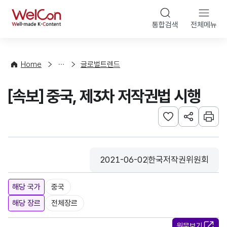
본문 바로가기
WelCon
통합검색
전체메뉴
해
외
동
향
Home
글로벌트렌드
·
통
[속보] 중국, 제3차 저작권법 시행
계
관심사 등록하기
URL 공유하
인쇄
2021-06-02
한국저작권위원회
등록일
수집기관
해당 국가
중국
해당 장르
전체장르
원문보기