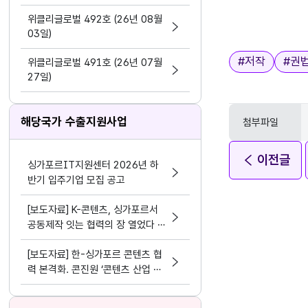
지원 활동법」 제정
위클리글로벌 492호 (26년 08월
03일)
태그
#
저작
#
권
위클리글로벌 491호 (26년 07월
27일)
해당국가 수출지원사업
첨부파일
이전글
싱가포르IT지원센터 2026년 하
반기 입주기업 모집 공고
[보도자료] K-콘텐츠, 싱가포르서
공동제작 잇는 협력의 장 열었다 콘
진원, ‘K-콘텐츠 IP 엑셀레이트 데
[보도자료] 한-싱가포르 콘텐츠 협
이 2026’성료
력 본격화. 콘진원 ‘콘텐츠 산업 생
태계 교류·연수 프로그램’ 성료