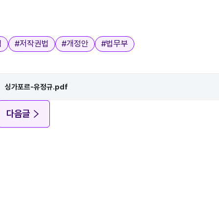
법
#
저작권법
#
개정안
#
법무부
싱가포르-유정규.pdf
다음글