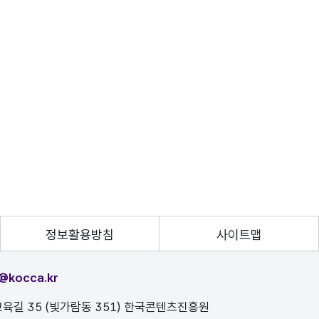
정보활용방침
사이트맵
@kocca.kr
육길 35 (빛가람동 351) 한국콘텐츠진흥원