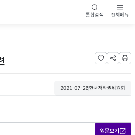
통합검색
전체메뉴
련
관심사 등록하기
URL 공유하
인쇄
2021-07-28
한국저작권위원회
등록일
수집기관
원문보기