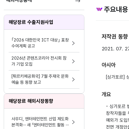
해외시장통계
주요내용
해당장르 수출지원사업
저작권 동향 
｢2026 대한민국 ICT 대상｣ 표창
수여계획 공고
2021. 07. 2
2026년 콘텐츠코리아 전시회 참
가 기업 모집
아시아
[튀르키예공화국] 7월 주재국 문화
[싱가포르]
예술 등 동향 보고
개요
해당장르 해외시장동향
- 싱가포르
창작자들을 
사우디, 엔터테인먼트 산업 제도화
예외가 도입
본격화… 새 「엔터테인먼트 활동 및
전면 개정안