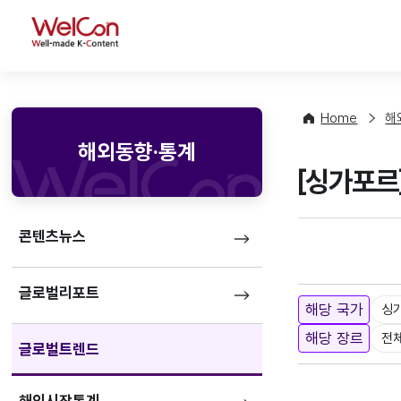
WelCon
Home
해
해외동향·통계
[싱가포르
콘텐츠뉴스
글로벌리포트
해당 국가
싱
해당 장르
전
글로벌트렌드