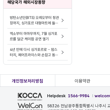
해당국가 해외시장동향
방탄소년단(BTS) 오레오부터 정관
장까지, 싱가포르 대형마트에 들어
온 ‘생활 속 한류’
엑소부터 마마무까지, 7월 싱가포
르를 달군 케이팝 공연 열기
4년 만에 다시 싱가포르로 - 맘스
터치, 페어프라이스와 손잡고 동남
아 공략
개인정보처리방침
이용약관
Helpdesk
1566-9984
welcon
58326 전남광주통합특별시 나주시 교