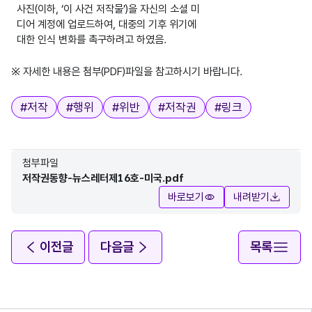
사진(이하, ‘이 사건 저작물’)을 자신의 소셜 미
디어 계정에 업로드하여, 대중의 기후 위기에
대한 인식 변화를 촉구하려고 하였음.
※ 자세한 내용은 첨부(PDF)파일을 참고하시기 바랍니다.
태그
#
저작
#
행위
#
위반
#
저작권
#
링크
첨부파일
저작권동향-뉴스레터제16호-미국.pdf
바로보기
내려받기
이전글
다음글
목록