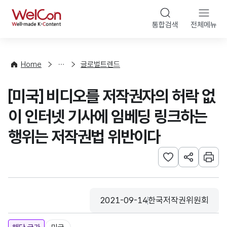
본문 바로가기
WelCon
통합검색
전체메뉴
해
외
동
향
Home
글로벌트렌드
·
통
[미국] 비디오를 저작권자의 허락 없
계
이 인터넷 기사에 임베딩 링크하는
행위는 저작권법 위반이다
관심사 등록하기
URL 공유하
인쇄
2021-09-14
한국저작권위원회
등록일
수집기관