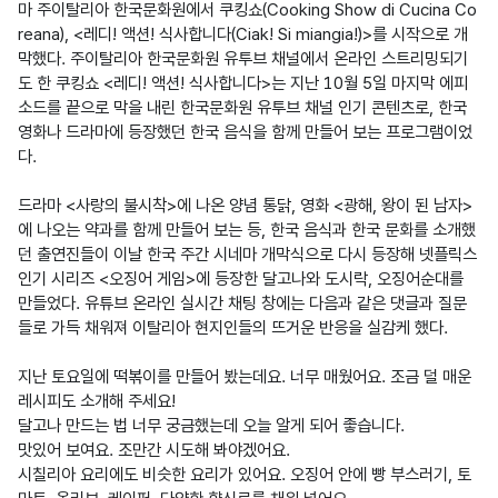
마 주이탈리아 한국문화원에서 쿠킹쇼(Cooking Show di Cucina Co
reana), <레디! 액션! 식사합니다(Ciak! Si miangia!)>를 시작으로 개
막했다. 주이탈리아 한국문화원 유투브 채널에서 온라인 스트리밍되기
도 한 쿠킹쇼 <레디! 액션! 식사합니다>는 지난 10월 5일 마지막 에피
소드를 끝으로 막을 내린 한국문화원 유투브 채널 인기 콘텐츠로, 한국
영화나 드라마에 등장했던 한국 음식을 함께 만들어 보는 프로그램이었
다.

드라마 <사랑의 불시착>에 나온 양념 통닭, 영화 <광해, 왕이 된 남자>
에 나오는 약과를 함께 만들어 보는 등, 한국 음식과 한국 문화를 소개했
던 출연진들이 이날 한국 주간 시네마 개막식으로 다시 등장해 넷플릭스 
인기 시리즈 <오징어 게임>에 등장한 달고나와 도시락, 오징어순대를 
만들었다. 유튜브 온라인 실시간 채팅 창에는 다음과 같은 댓글과 질문
들로 가득 채워져 이탈리아 현지인들의 뜨거운 반응을 실감케 했다.

지난 토요일에 떡볶이를 만들어 봤는데요. 너무 매웠어요. 조금 덜 매운 
레시피도 소개해 주세요!

달고나 만드는 법 너무 궁금했는데 오늘 알게 되어 좋습니다.

맛있어 보여요. 조만간 시도해 봐야겠어요.

시칠리아 요리에도 비슷한 요리가 있어요. 오징어 안에 빵 부스러기, 토