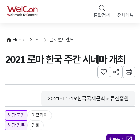
본문 바로가기
WelCon
통합검색
전체메뉴
해
외
동
향
Home
글로벌트렌드
·
통
2021 로마 한국 주간 시네마 개최
계
관심사 등록하기
URL 공유하
인쇄
2021-11-19
한국국제문화교류진흥원
등록일
수집기관
해당 국가
이탈리아
해당 장르
영화
원문보기