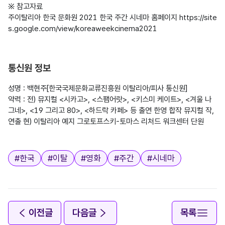
※ 참고자료

주이탈리아 한국 문화원 2021 한국 주간 시네마 홈페이지 https://site
s.google.com/view/koreaweekcinema2021

통신원 정보
성명 : 백현주[한국국제문화교류진흥원 이탈리아/피사 통신원]

약력 : 전) 뮤지컬 <시카고>, <스팸어랏>, <키스미 케이트>, <겨울 나
그네>, <19 그리고 80>, <하드락 카페> 등 출연 한영 합작 뮤지컬 작, 
연출 현) 이탈리아 예지 그로토프스키-토마스 리처드 워크센터 단원

태그
#
한국
#
이탈
#
영화
#
주간
#
시네마
이전글
다음글
목록