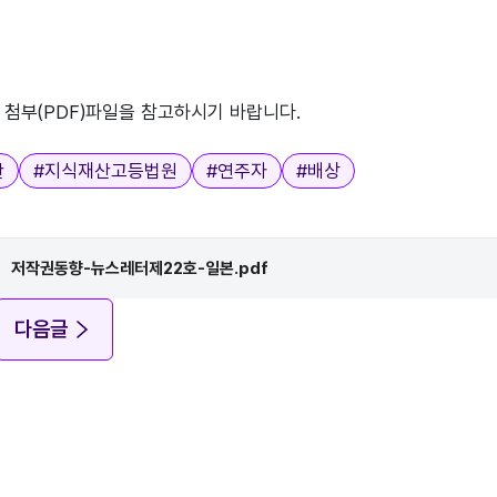
 첨부(PDF)파일을 참고하시기 바랍니다.
산
#
지식재산고등법원
#
연주자
#
배상
저작권동향-뉴스레터제22호-일본.pdf
다음글