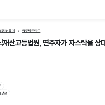
본문 바로가기
외동향·통계
글로벌트렌드
지식재산고등법원, 연주자가 자스락을 상
본
체장르