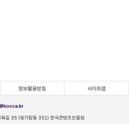
정보활용방침
사이트맵
@kocca.kr
육길 35 (빛가람동 351) 한국콘텐츠진흥원