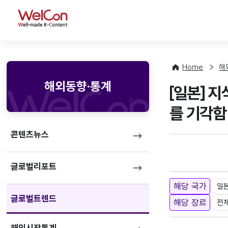
WelCon
Home
해
해외동향·통계
[일본] 
를 기각함
콘텐츠뉴스
글로벌리포트
해당 국가
일
글로벌트렌드
해당 장르
전