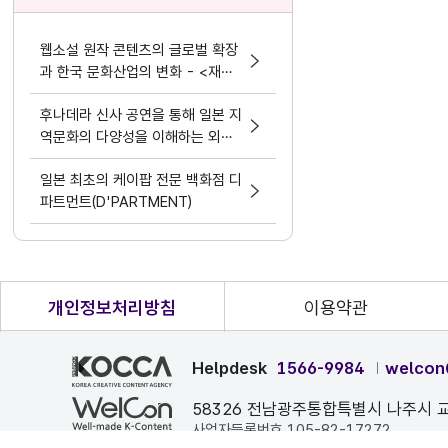
웹소설 원작 콘텐츠의 글로벌 확장
과 한국 문화산업의 변화 - <재혼
황후> 실사화 드라마
후나데라 신사 공연을 통해 일본 지
역문화의 다양성을 이해하는 외국
인 유학생들
일본 최초의 케이팝 전문 백화점 디
파트먼트(D'PARTMENT)
개인정보처리방침
이용약관
Helpdesk
1566-9984
welcon
58326 전남광주통합특별시 나주시 교
사업자등록번호 105-82-17272