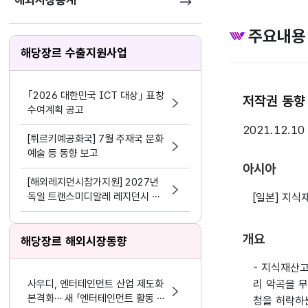
해외시장통계
주요내용
해당장르 수출지원사업
｢2026 대한민국 ICT 대상｣ 표창
저작권 동향 
수여계획 공고
2021.12.10
[튀르키예공화국] 7월 주재국 문화
예술 등 동향 보고
아시아
[해외레지던시참가지원] 2027년
독일 트랜스미디알레 레지던시 참
[일본] 지
가
개요
해당장르 해외시장동향
- 지식재산
사우디, 엔터테인먼트 산업 제도화
리 악곡을 
본격화… 새 「엔터테인먼트 활동 및
청을 허락하