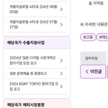
지원 활동법」 제정
을 지적함.
위클리글로벌 492호 (26년 08월
03일)
위클리글로벌 491호 (26년 07월
※ 자세한 내용은
27일)
태그
#
고등
#
재
해당국가 수출지원사업
2026년 일본 디지털 시장개척단
첨부파일
참가기업 모집 공고
이전글
일본 문화예술 등 동향보고
2026 KDAY TOKYO 참여기업 모
집 공고
해당국가 해외시장동향