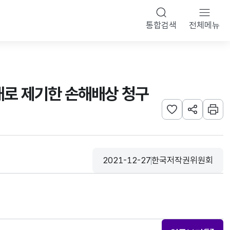
통합검색
전체메뉴
대로 제기한 손해배상 청구
관심사 등록하기
URL 공유하
인쇄
2021-12-27
한국저작권위원회
등록일
수집기관