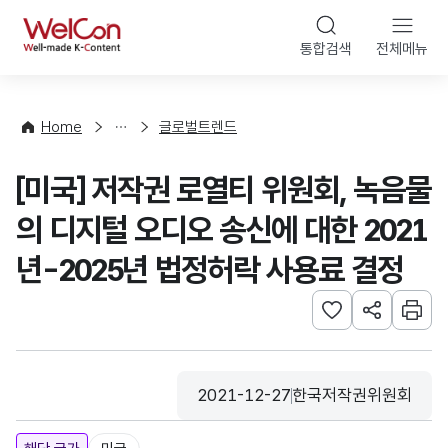
본문 바로가기
WelCon
통합검색
전체메뉴
해
외
동
향
Home
글로벌트렌드
·
통
[미국] 저작권 로열티 위원회, 녹음물
계
의 디지털 오디오 송신에 대한 2021
년-2025년 법정허락 사용료 결정
관심사 등록하기
URL 공유하
인쇄
2021-12-27
한국저작권위원회
등록일
수집기관