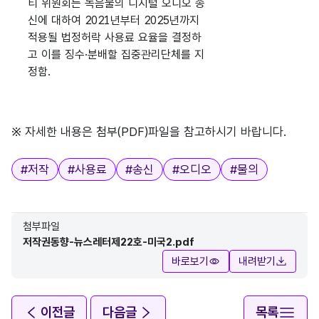
티 위원회는 녹음물의 디지털 오디오 송
신에 대하여 2021년부터 2025년까지
적용될 법정허락 사용료 요율을 결정하
고 이를 징수·분배할 집중관리단체를 지
정함.
※ 자세한 내용은 첨부(PDF)파일을 참고하시기 바랍니다.
태그
#
저작
#
사용료
#
송신
#
오디오
#
물의
첨부파일
저작권동향-뉴스레터제22호-미국2.pdf
바로보기
내려받기
이전글
다음글
목록