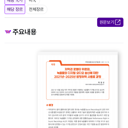
해당 국가
미국
해당 장르
전체장르
원문보기
주요내용