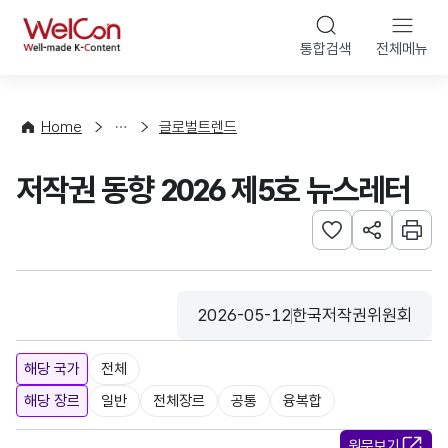
본문 바로가기
WelCon
통합검색
전체메뉴
해
외
동
향
Home
글로벌트렌드
·
통
저작권 동향 2026 제5호 뉴스레터
계
관심사 등록하기
URL 공유하
인쇄
2026-05-12
한국저작권위원회
등록일
수집기관
해당 국가
전체
해당 장르
일반
전체장르
공통
융복합
원문보기