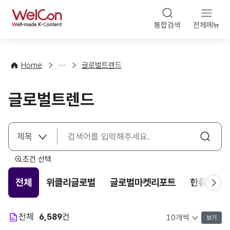
본문 바로가기
WelCon
통합검색
전체메뉴
해
외
동
향
Home
글로벌트렌드
·
통
글로벌트렌드
계
조건 선택
전체
위클리글로벌
글로벌마켓리포트
한류트렌
전체
6,589
건
보기
목록 표시 개수 선택