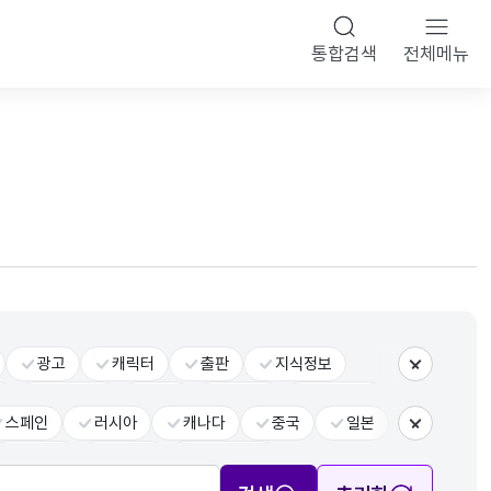
통합검색
전체메뉴
광고
캐릭터
출판
지식정보
더보기
반
전체장르
공통
융복합
문화기술
스페인
러시아
캐나다
중국
일본
더보기
사우디
브라질
그 외 국가