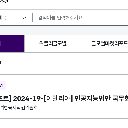
 조건
체
위클리글로벌
글로벌마켓리포트
건
재권
포트] 2024-19-[이탈리아] 인공지능법안 국무
집기관
10
한국저작권위원회