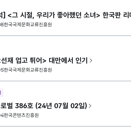
석] <그 시절, 우리가 좋아했던 소녀> 한국판 
집기관
08
한국국제문화교류진흥원
<선재 업고 튀어> 대만에서 인기
집기관
05
한국국제문화교류진흥원
벌
벌 386호 (24년 07월 02일)
집기관
04
한국콘텐츠진흥원