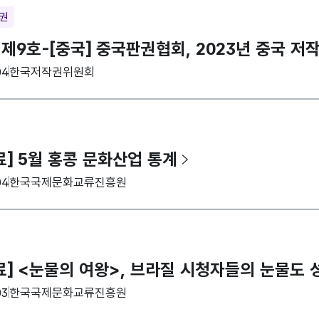
재권
 제9호-[중국] 중국판권협회, 2023년 중국 저
집기관
04
한국저작권위원회
료] 5월 홍콩 문화산업 통계
집기관
04
한국국제문화교류진흥원
료] <눈물의 여왕>, 브라질 시청자들의 눈물도
집기관
03
한국국제문화교류진흥원