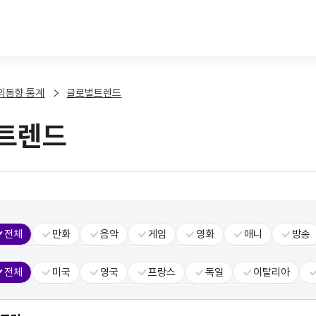
본문 바로가기
외동향·통계
글로벌트렌드
트렌드
전체
만화
음악
게임
영화
애니
방송
콘텐츠솔루션
공연
패션
서비스
스토리
일
전체
미국
영국
프랑스
독일
이탈리아
대중문화
VR
대만
인도
인도네시아
태국
베트남
UAE