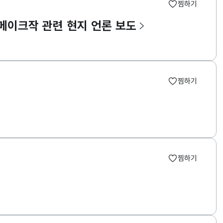
찜하기
리메이크작 관련 현지 언론 보도
찜하기
찜하기