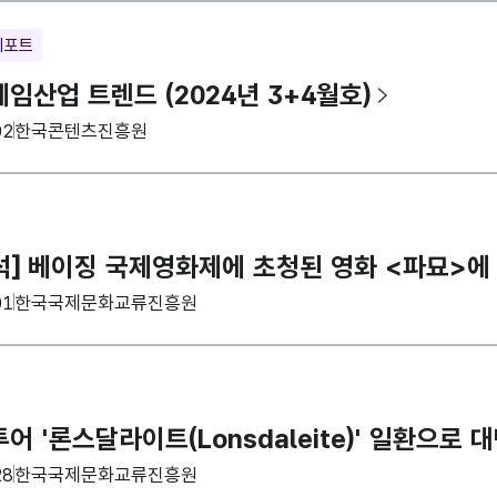
리포트
임산업 트렌드 (2024년 3+4월호)
집기관
02
한국콘텐츠진흥원
석] 베이징 국제영화제에 초청된 영화 <파묘>에
집기관
01
한국국제문화교류진흥원
어 '론스달라이트(Lonsdaleite)' 일환으로 
집기관
28
한국국제문화교류진흥원