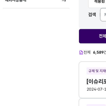
해외시장통계
적용된
검색
전
전체
6,589
규제 및 지
[이슈리
등록일
수
2024-07-