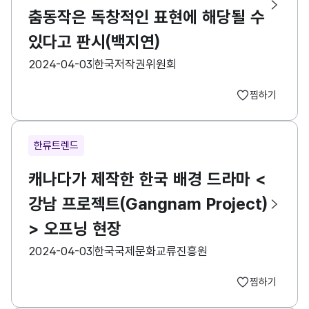
춤동작은 독창적인 표현에 해당될 수
있다고 판시(백지연)
등록일
수집기관
2024-04-03
한국저작권위원회
찜하기
한류트렌드
캐나다가 제작한 한국 배경 드라마 <
강남 프로젝트(Gangnam Project)
> 오프닝 현장
등록일
수집기관
2024-04-03
한국국제문화교류진흥원
찜하기