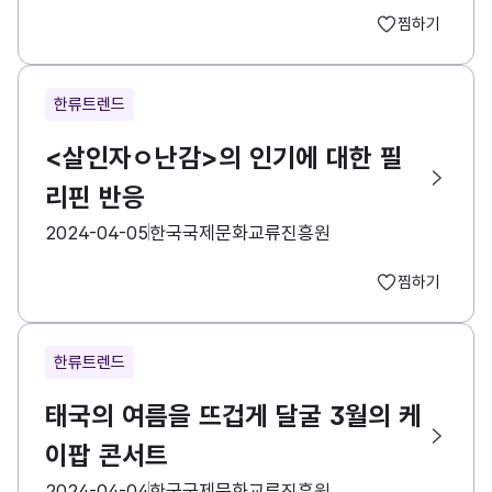
찜하기
한류트렌드
<살인자ㅇ난감>의 인기에 대한 필
리핀 반응
등록일
수집기관
2024-04-05
한국국제문화교류진흥원
찜하기
한류트렌드
태국의 여름을 뜨겁게 달굴 3월의 케
이팝 콘서트
등록일
수집기관
2024-04-04
한국국제문화교류진흥원