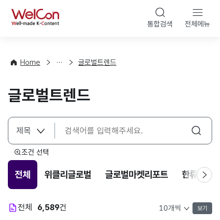
본문 바로가기
WelCon
통합검색
전체메뉴
해
외
동
향
Home
글로벌트렌드
·
통
글로벌트렌드
계
조건 선택
전체
위클리글로벌
글로벌마켓리포트
한류트렌
전체
6,589
건
보기
목록 표시 개수 선택