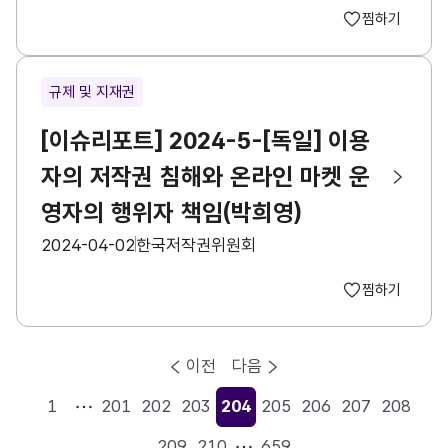
찜하기
규제 및 지재권
[이슈리포트] 2024-5-[독일] 이용
자의 저작권 침해와 온라인 마켓 운
영자의 행위자 책임(박희영)
등록일
수집기관
2024-04-02
한국저작권위원회
찜하기
이전
다음
1
201
202
203
204
205
206
207
208
현재페이지
209
210
659