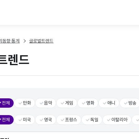
본문 바로가기
외동향·통계
글로벌트렌드
트렌드
전체
만화
음악
게임
영화
애니
방송
콘텐츠솔루션
공연
패션
서비스
스토리
일
전체
미국
영국
프랑스
독일
이탈리아
대중문화
VR
대만
인도
인도네시아
태국
베트남
UAE