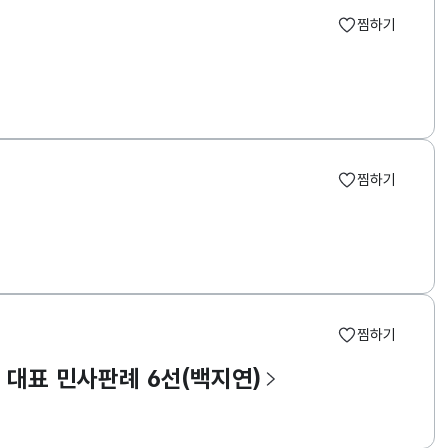
찜하기
찜하기
찜하기
련 대표 민사판례 6선(백지연)