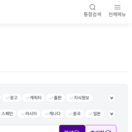
통합검색
전체메뉴
광고
캐릭터
출판
지식정보
더보기
반
전체장르
공통
융복합
문화기술
스페인
러시아
캐나다
중국
일본
더보기
사우디
브라질
그 외 국가