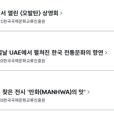
서 열린 〈오발탄〉 상영회
집기관
21
한국국제문화교류진흥원
설날 UAE에서 펼쳐진 한국 전통문화의 향연
집기관
20
한국국제문화교류진흥원
찾은 전시 '만화(MANHWA)의 맛'
집기관
20
한국국제문화교류진흥원