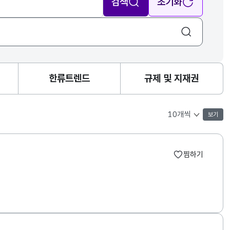
검색
초기화
한류트렌드
규제 및 지재권
보기
목록 표시 개수 선택
찜하기