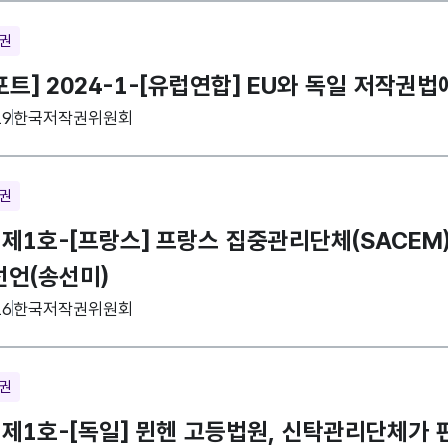
재권
트] 2024-1-[유럽연합] EU와 독일 저작권법
집기관
19
한국저작권위원회
재권
 제1호-[프랑스] 프랑스 집중관리단체(SACEM
 선언(송선미)
집기관
16
한국저작권위원회
재권
년 제1호-[독일] 뮌헨 고등법원, 신탁관리단체