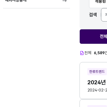
해외시장통계
적용된
검색
전
전체
6,589
한류트렌드
2024년
등록일
수
2024-02-