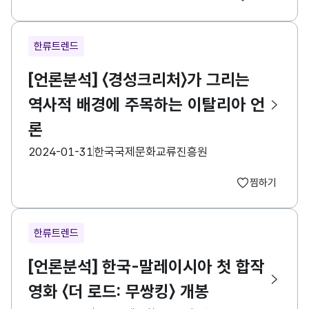
한류트렌드
[언론분석] 〈경성크리처〉가 그리는
역사적 배경에 주목하는 이탈리아 언
론
등록일
수집기관
2024-01-31
한국국제문화교류진흥원
찜하기
한류트렌드
[언론분석] 한국-말레이시아 첫 합작
영화 〈더 로드: 무쌍킹〉 개봉