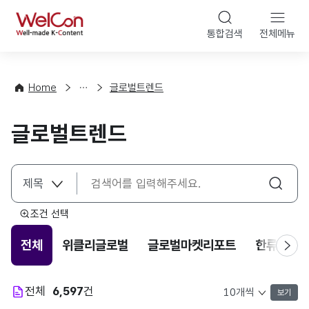
본문 바로가기
WelCon
통합검색
전체메뉴
해
외
동
향
Home
글로벌트렌드
·
통
글로벌트렌드
계
조건 선택
전체
위클리글로벌
글로벌마켓리포트
한류트렌
전체
6,597
건
보기
목록 표시 개수 선택