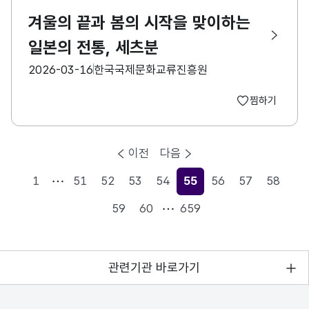
겨울의 끝과 봄의 시작을 맞이하는
일본의 전통, 세츠분
등록일
수집기관
2026-03-16
한국국제문화교류진흥원
찜하기
이전
다음
1
51
52
53
54
55
56
57
58
현재페이지
59
60
659
관련기관 바로가기