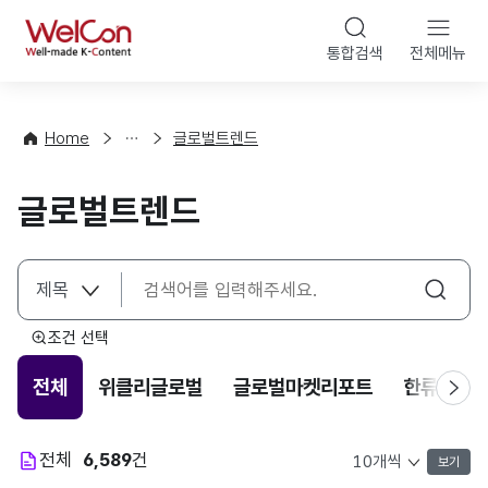
본문 바로가기
WelCon
통합검색
전체메뉴
해
외
동
향
Home
글로벌트렌드
·
통
글로벌트렌드
계
조건 선택
전체
위클리글로벌
글로벌마켓리포트
한류트렌
전체
6,589
건
보기
목록 표시 개수 선택