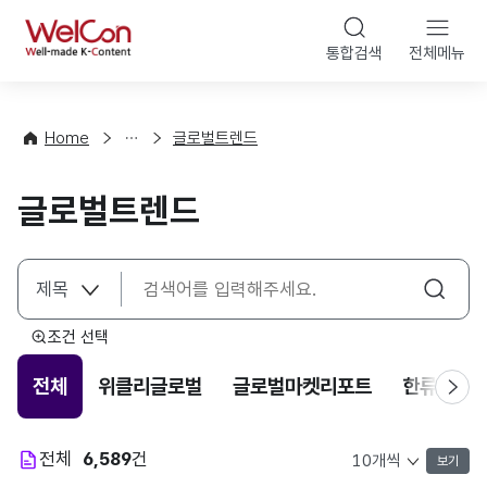
본문 바로가기
WelCon
통합검색
전체메뉴
해
외
동
향
Home
글로벌트렌드
·
통
글로벌트렌드
계
조건 선택
전체
위클리글로벌
글로벌마켓리포트
한류트렌
전체
6,589
건
보기
목록 표시 개수 선택