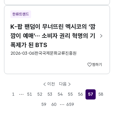
한류트렌드
K-팝 팬덤이 무너뜨린 멕시코의 ‘깜
깜이 예매’… 소비자 권리 혁명의 기
폭제가 된 BTS
등록일
수집기관
2026-03-06
한국국제문화교류진흥원
찜하기
이전
다음
1
51
52
53
54
55
56
57
58
현재페이지
59
60
659