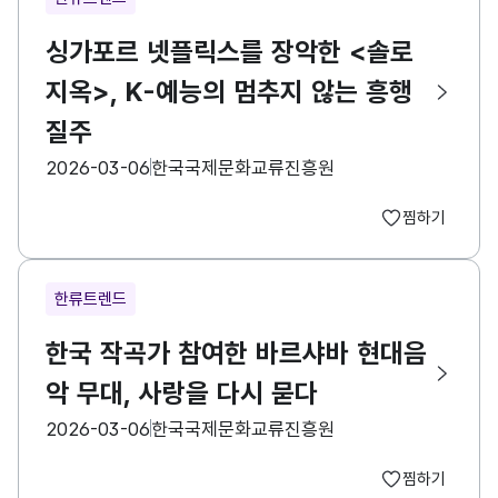
싱가포르 넷플릭스를 장악한 <솔로
지옥>, K-예능의 멈추지 않는 흥행
질주
등록일
수집기관
2026-03-06
한국국제문화교류진흥원
찜하기
한류트렌드
한국 작곡가 참여한 바르샤바 현대음
악 무대, 사랑을 다시 묻다
등록일
수집기관
2026-03-06
한국국제문화교류진흥원
찜하기