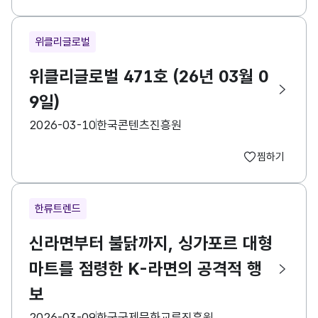
위클리글로벌
위클리글로벌 471호 (26년 03월 0
9일)
등록일
수집기관
2026-03-10
한국콘텐츠진흥원
찜하기
한류트렌드
신라면부터 불닭까지, 싱가포르 대형
마트를 점령한 K-라면의 공격적 행
보
등록일
수집기관
2026-03-09
한국국제문화교류진흥원