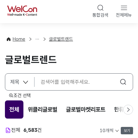
본문 바로가기
WelCon
통합검색
전체메뉴
해
외
동
향
Home
글로벌트렌드
·
통
글로벌트렌드
계
조건 선택
전체
위클리글로벌
글로벌마켓리포트
한류트렌
전체
6,583
건
보기
목록 표시 개수 선택