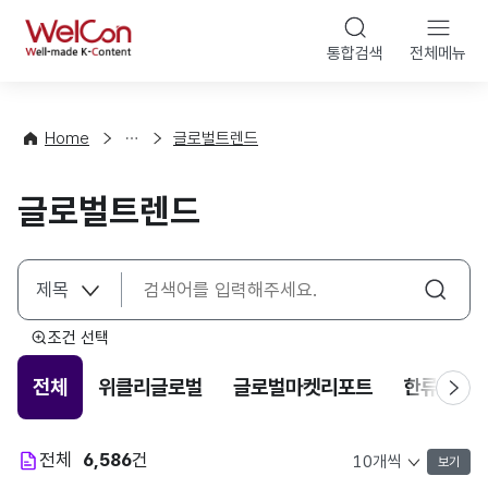
본문 바로가기
WelCon
통합검색
전체메뉴
해
외
동
향
Home
글로벌트렌드
·
통
글로벌트렌드
계
조건 선택
전체
위클리글로벌
글로벌마켓리포트
한류트렌
전체
6,586
건
보기
목록 표시 개수 선택