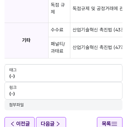
독점 규
독점규제 및 공정거래에 관한
제
수수료
산업기술혁신 촉진법 (43조)
기타
패널티/
산업기술혁신 촉진법 (47조, 
과태료
태그
(-)
링크
(-)
첨부파일
이전글
다음글
목록