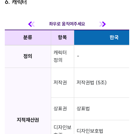
6. 캐릭터
분류
항목
한국
캐릭터
정의
-
정의
저작권
저작권법 (5조)
상표권
상표법
지적재산권
디자인보
디자인보호법