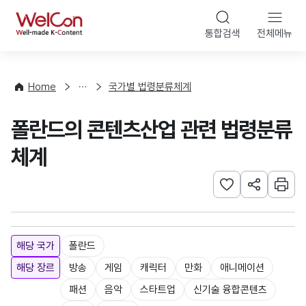
본문 바로가기
WelCon
통합검색
전체메뉴
해
외
콘
법
텐
률
츠
Home
국가별 법령분류체계
·
법
정
령
폴란드의 콘텐츠산업 관련 법령분류
책
체계
관심사 등록하기
URL 공유하
인쇄
해당 국가
폴란드
해당 장르
방송
게임
캐릭터
만화
애니메이션
패션
음악
스타트업
신기술 융합콘텐츠