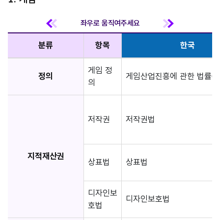
분류
항목
한국
게임 정
정의
게임산업진흥에 관한 법률(제
의
저작권
저작권법
지적재산권
상표법
상표법
디자인보
디자인보호법
호법