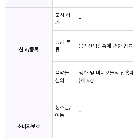
출시 허
-
가
등급 분
음악산업진흥에 관한 법률 (제
신고/등록
류
음악물
영화 및 비디오물의 진흥에 
심의
(제 4장)
청소년/
-
아동
소비자보호