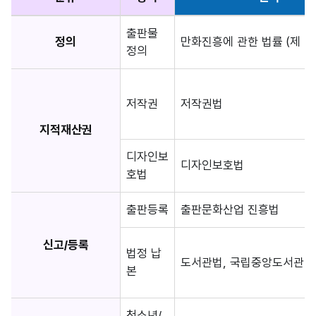
출판물
정의
만화진흥에 관한 법률 (제 1
정의
저작권
저작권법
지적재산권
디자인보
디자인보호법
호법
출판등록
출판문화산업 진흥법
신고/등록
법정 납
도서관법, 국립중앙도서관법
본
청소년/