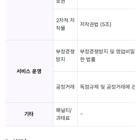
호권
2차적 저
저작권법 (5조)
작물
부정경쟁
부정경쟁방지 및 영업비밀보
방지
한 법률
서비스 운영
공정거래
독점규제 및 공정거래에 관한
패널티/
기타
-
과태료