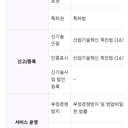
호권
특허권
특허법
신기술
산업기술혁신 촉진법 (16조)
인증
인증표시
산업기술혁신 촉진법 (16조)
신고/등록
신기술사
업 법인
-
등록
부정경쟁
부정경쟁방지 및 영업비밀보
방지
한 법률
서비스 운영