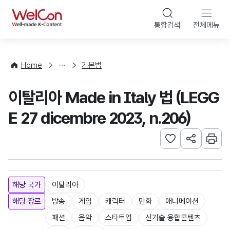
본문 바로가기
WelCon
통합검색
전체메뉴
해
외
콘
법
텐
률
츠
Home
기본법
·
법
정
령
이탈리아 Made in Italy 법 (LEGG
책
E 27 dicembre 2023, n.206)
관심사 등록하기
URL 공유하
인쇄
해당 국가
이탈리아
해당 장르
방송
게임
캐릭터
만화
애니메이션
패션
음악
스타트업
신기술 융합콘텐츠