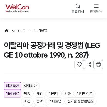
본문 바로가기
WelCon
통합검색
전체메뉴
해
외
콘
법
텐
률
츠
Home
기본법
·
법
정
령
이탈리아 공정거래 및 경쟁법 (LEG
책
GE 10 ottobre 1990, n. 287)
관심사 등록하기
URL 공유하
인쇄
해당 국가
이탈리아
해당 장르
방송
게임
캐릭터
만화
애니메이션
패션
음악
스타트업
신기술 융합콘텐츠