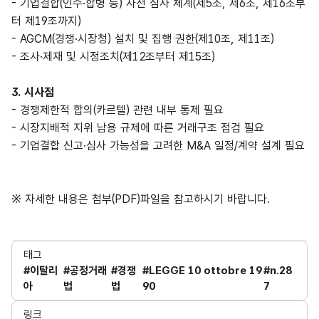
- 기업결합(인수·합병 등) 사전 심사 체계(제5조, 제6조, 제16조부
터 제19조까지)
- AGCM(경쟁·시장청) 설치 및 집행 권한(제10조, 제11조)
- 조사·제재 및 시정조치(제12조부터 제15조)
3. 시사점
- 경쟁제한적 합의(카르텔) 관련 내부 통제 필요
- 시장지배적 지위 남용 규제에 따른 거래구조 점검 필요
- 기업결합 신고·심사 가능성을 고려한 M&A 일정/계약 설계 필요
※ 자세한 내용은 첨부(PDF)파일을 참고하시기 바랍니다.
태그
#이탈리
#공정거래
#경쟁
#LEGGE 10 ottobre 19
#n.28
아
법
법
90
7
링크