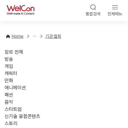
본문 바로가기
WelCon
통합검색
전체메뉴
해
외
법
률
Home
기관·협회
·
정
장르 전체
장르 선택
책
방송
게임
캐릭터
만화
애니메이션
패션
음악
스타트업
신기술 융합콘텐츠
스토리