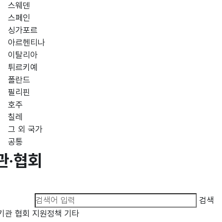
스웨덴
스페인
싱가포르
아르헨티나
이탈리아
튀르키예
폴란드
필리핀
호주
칠레
그 외 국가
공통
관·협회
검색 분류
검색글 입력
검색
기관
협회
지원정책
기타