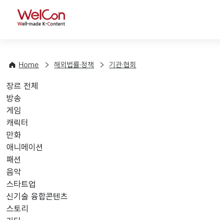
WelCon
Home
해외법률·정책
기관·협회
장르 전체
장르 선택
방송
게임
캐릭터
만화
애니메이션
패션
음악
스타트업
신기술 융합콘텐츠
스토리