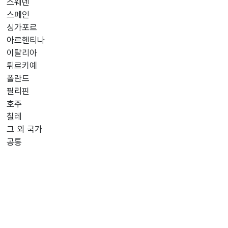
스웨덴
스페인
싱가포르
아르헨티나
이탈리아
튀르키예
폴란드
필리핀
호주
칠레
그 외 국가
공통