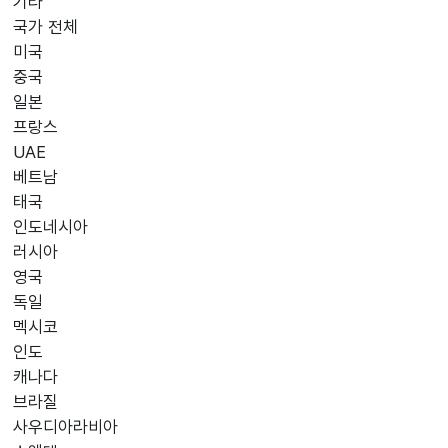
기타
국가 전체
국가 선택
미국
중국
일본
프랑스
UAE
베트남
태국
인도네시아
러시아
영국
독일
멕시코
인도
캐나다
브라질
사우디아라비아