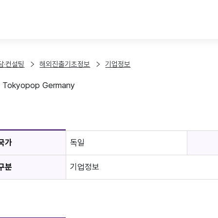
본문 바로가기
담·컨설팅
해외진출기초정보
기업정보
okyopop Germany
보
국가
독일
구분
기업정보