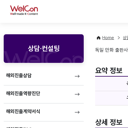
WelCon
Home
상
상담·컨설팅
독일 만화 출판사 T
기업정
favorite
요약 정보
해외진출상담
해외진출역량진단
해외진출계약서식
상세 정보