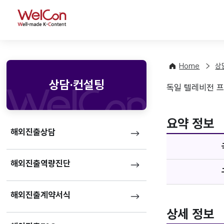
WelCon
Home
상
상담·컨설팅
독일 텔레비전 프로
기업정
favorite
요약 정보
해외진출상담
해외진출역량진단
해외진출계약서식
상세 정보