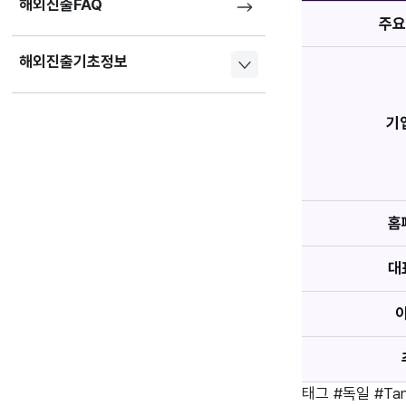
해외진출FAQ
주요
해외진출기초정보
기
홈
대
태그
#독일
#Ta