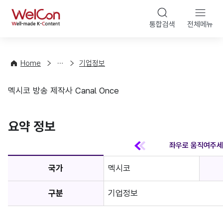
본문 바
WelCon
해
통합검색
전체메뉴
상
외
담
진
·
출
Home
기업정보
컨
기
설
초
멕시코 방송 제작사 Canal Once
팅
정
기업정보
보
favorite
요약 정보
국가
멕시코
구분
기업정보