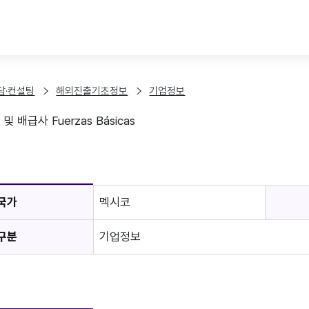
본문 바로가기
담·컨설팅
해외진출기초정보
기업정보
 배급사 Fuerzas Básicas
보
국가
멕시코
구분
기업정보