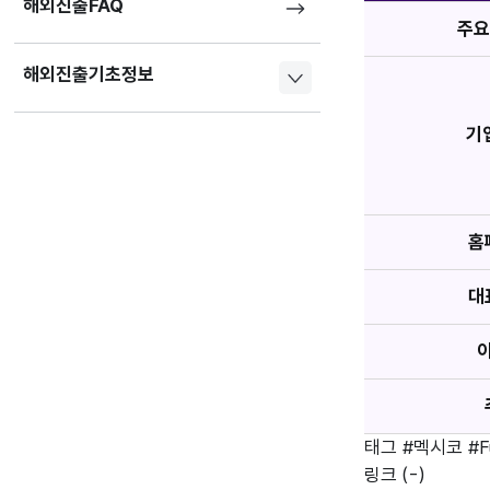
해외진출FAQ
주요
해외진출기초정보
기
홈
대
태그
#멕시코
#F
링크
(-)