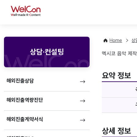
WelCon
Home
상
상담·컨설팅
멕시코 음악 제작 및
기업정
favorite
요약 정보
해외진출상담
해외진출역량진단
해외진출계약서식
상세 정보