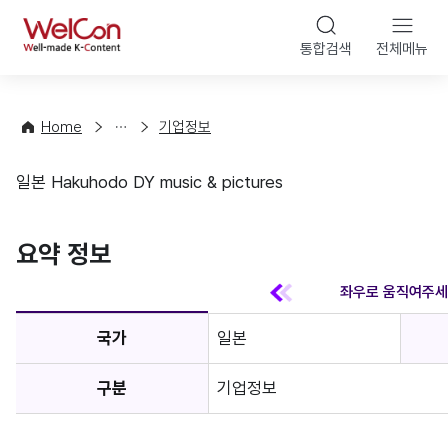
본문 바
WelCon
해
통합검색
전체메뉴
상
외
담
진
·
출
Home
기업정보
컨
기
설
초
일본 Hakuhodo DY music & pictures
팅
정
기업정보
보
favorite
요약 정보
국가
일본
구분
기업정보