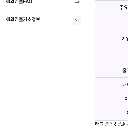
해외진출FAQ
주요
해외진출기초정보
기
홈
대
태그
#중국
#原力