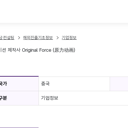
본문 바로가기
담·컨설팅
해외진출기초정보
기업정보
 제작사 Original Force (原力动画)
보
국가
중국
구분
기업정보