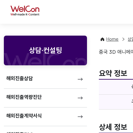
WelCon
Home
상
상담·컨설팅
중국 3D 애니메이션
기업정
favorite
요약 정보
해외진출상담
해외진출역량진단
해외진출계약서식
상세 정보