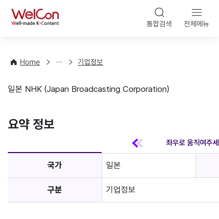
본문 바
WelCon
해
통합검색
전체메뉴
상
외
담
진
·
출
Home
기업정보
컨
기
설
초
일본 NHK (Japan Broadcasting Corporation)
팅
정
기업정보
보
favorite
요약 정보
국가
일본
구분
기업정보