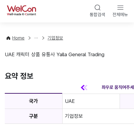
본문 바
WelCon
해
통합검색
전체메뉴
상
외
담
진
·
출
Home
기업정보
컨
기
설
초
UAE 캐릭터 상품 유통사 Yalla General Trading
팅
정
기업정보
보
favorite
요약 정보
국가
UAE
구분
기업정보