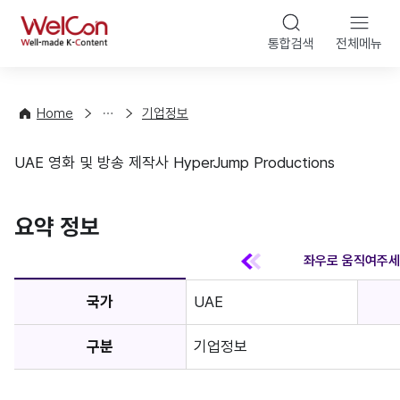
본문 바
WelCon
해
통합검색
전체메뉴
상
외
담
진
·
출
Home
기업정보
컨
기
설
초
UAE 영화 및 방송 제작사 HyperJump Productions
팅
정
기업정보
보
favorite
요약 정보
국가
UAE
구분
기업정보