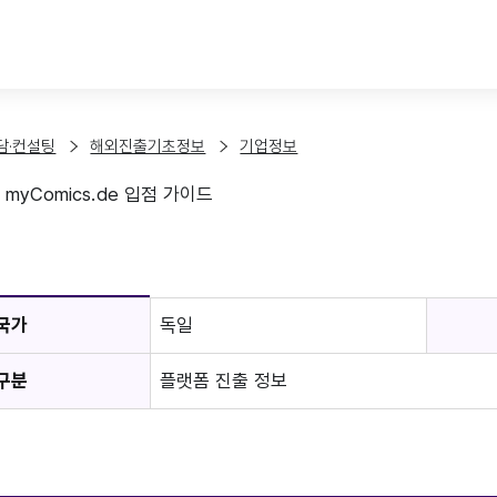
본문 바로가기
담·컨설팅
해외진출기초정보
기업정보
myComics.de 입점 가이드
보
국가
독일
구분
플랫폼 진출 정보