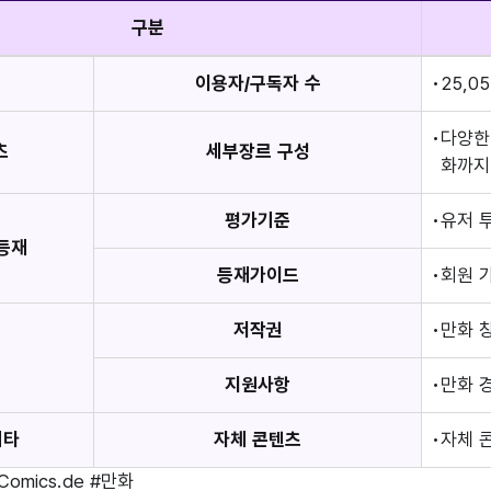
구분
모
이용자/구독자 수
25,0
다양한
츠
세부장르 구성
화까지
평가기준
유저 
등재
등재가이드
회원 
저작권
만화 
약
지원사항
만화 
기타
자체 콘텐츠
자체 
Comics.de
#만화