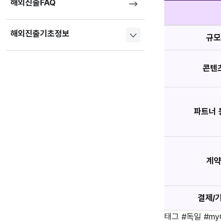
해외진출FAQ
해외진출기초정보
규
콘텐
파트너 
계
결제/
태그
#독일
#my