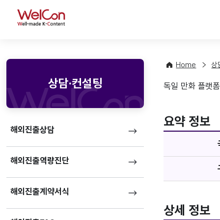
WelCon
Home
상
상담·컨설팅
독일 만화 플랫폼 
기업정
favorite
요약 정보
해외진출상담
해외진출역량진단
해외진출계약서식
상세 정보