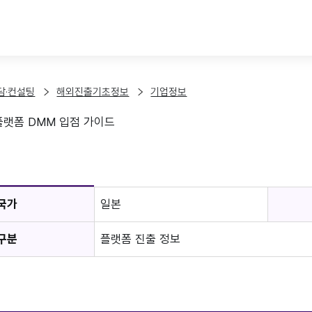
본문 바로가기
담·컨설팅
해외진출기초정보
기업정보
플랫폼 DMM 입점 가이드
보
국가
일본
구분
플랫폼 진출 정보