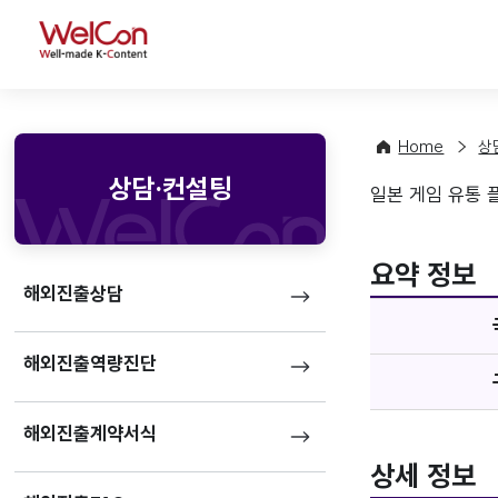
WelCon
Home
상
상담·컨설팅
일본 게임 유통 
기업정
favorite
요약 정보
해외진출상담
해외진출역량진단
해외진출계약서식
상세 정보