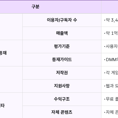
구분
이용자/구독자 수
약 3,
모
매출액
약 1
평가기준
사용자
등재
등재가이드
DMM
저작권
각 게
약
지원사항
웹과 
수익구조
무료 
기타
자체 콘텐츠
자체 