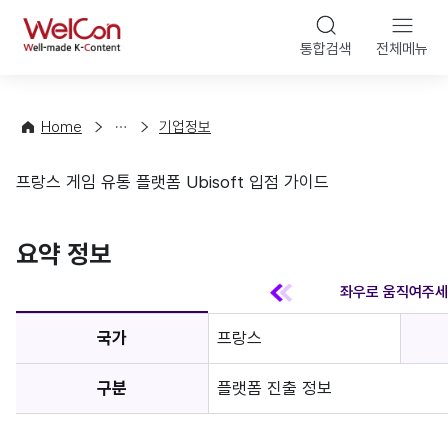
본문 바
WelCon
해
통합검색
전체메뉴
상
외
담
진
·
출
Home
기업정보
컨
기
설
초
프랑스 게임 유통 플랫폼 Ubisoft 입점 가이드
팅
정
기업정보
보
favorite
요약 정보
국가
프랑스
구분
플랫폼 진출 정보