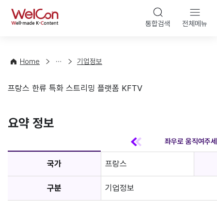
본문 바
WelCon
해
통합검색
전체메뉴
상
외
담
진
·
출
Home
기업정보
컨
기
설
초
프랑스 한류 특화 스트리밍 플랫폼 KFTV
팅
정
기업정보
보
favorite
요약 정보
국가
프랑스
구분
기업정보