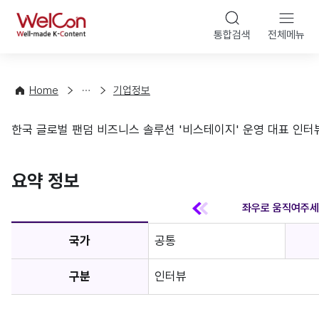
본문 바
WelCon
해
통합검색
전체메뉴
상
외
담
진
·
출
Home
기업정보
컨
기
설
초
한국 글로벌 팬덤 비즈니스 솔루션 '비스테이지' 운영 대표 인터뷰
팅
정
기업정보
보
favorite
요약 정보
국가
공통
구분
인터뷰