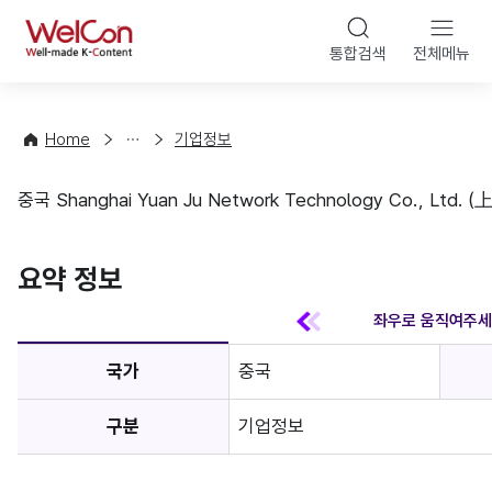
본문 바
WelCon
해
통합검색
전체메뉴
상
외
담
진
·
출
Home
기업정보
컨
기
설
초
중국 Shanghai Yuan Ju Network Technology Co.,
팅
정
기업정보
보
favorite
요약 정보
국가
중국
구분
기업정보