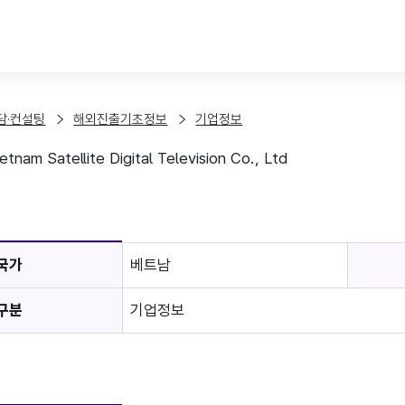
본문 바로가기
담·컨설팅
해외진출기초정보
기업정보
m Satellite Digital Television Co., Ltd
보
국가
베트남
구분
기업정보