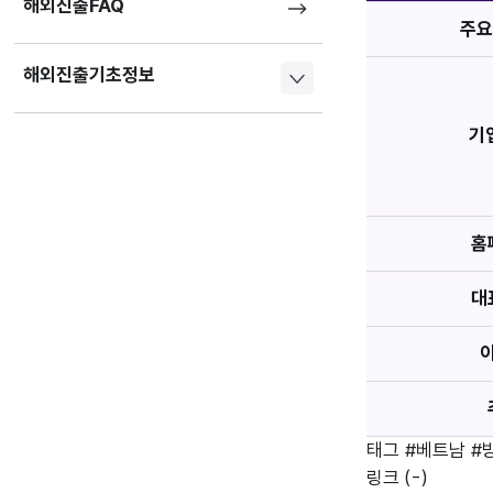
해외진출FAQ
주요
해외진출기초정보
기
홈
대
태그
#베트남
#
링크
(-)