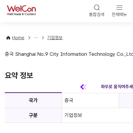
본문 바
WelCon
해
통합검색
전체메뉴
상
외
담
진
·
출
Home
기업정보
컨
기
설
초
중국 Shanghai No.9 City Information Technolog
팅
정
기업정보
보
favorite
요약 정보
국가
중국
구분
기업정보